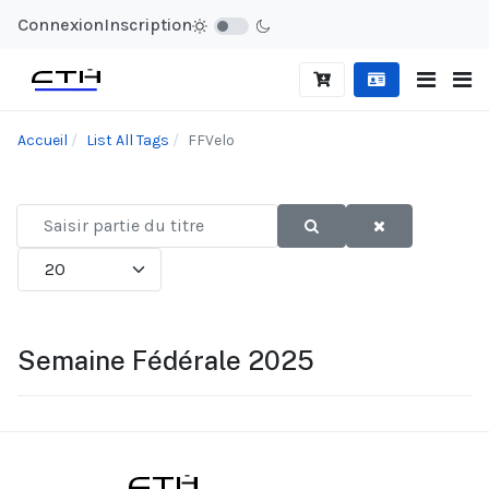
Connexion
Inscription
Accueil
List All Tags
FFVelo
Saisir
partie
Afficher #
du
titre
Semaine Fédérale 2025