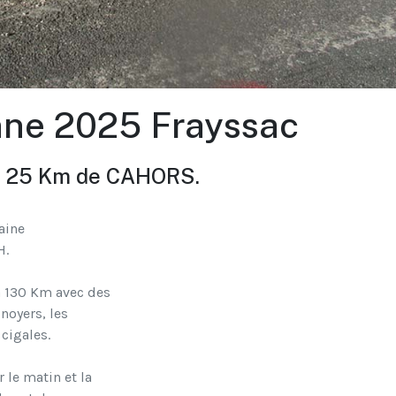
ne 2025 Frayssac
 à 25 Km de CAHORS.
aine
H.
à 130 Km avec des
noyers, les
cigales.
 le matin et la