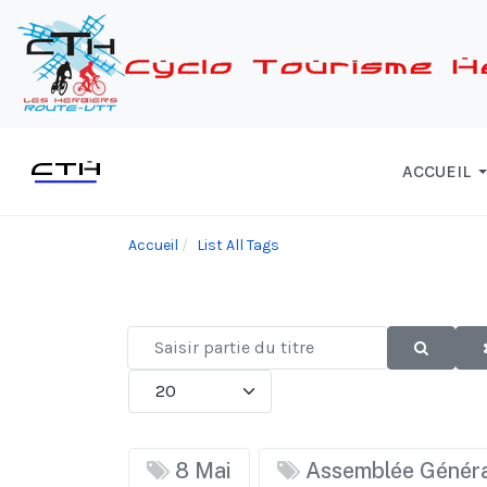
ACCUEIL
Accueil
List All Tags
Saisir
partie
Afficher #
du
titre
8 Mai
Assemblée Généra